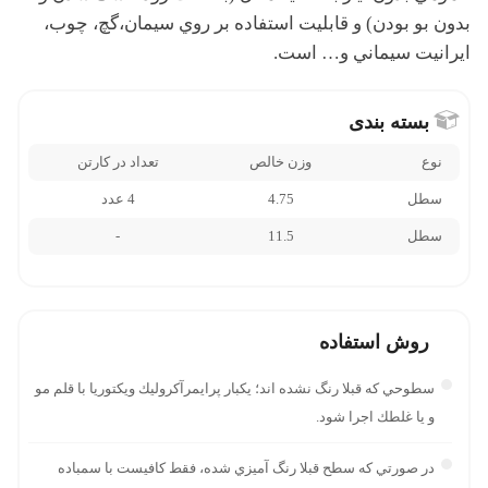
بدون بو بودن) و قابليت استفاده بر روي سيمان،گچ، چوب،
ايرانيت سيماني و… است.
بسته بندی
نوع
وزن خالص
تعداد در کارتن
سطل
4.75
4 عدد
سطل
11.5
-
روش استفاده
سطوحي كه قبلا رنگ نشده اند؛ يكبار پرايمرآكروليك ویکتوریا با قلم مو
و يا غلطك اجرا شود.
در صورتي كه سطح قبلا رنگ آميزي شده، فقط كافيست با سمباده