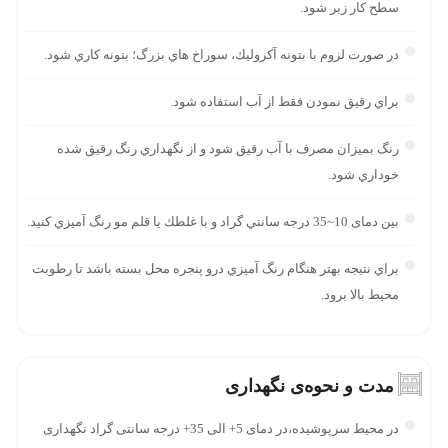
سطح كار زبر شود.
در صورت لزوم با بتونه آكروليك، سوراخ هاي بزرگ؛ بتونه كاري شود.
براي رقيق نمودن فقط از آب استفاده شود.
رنگ بميزان مصرف با آب رقيق شود و از نگهداري رنگ رقيق شده
خوداري شود.
بين دمای 10~35 درجه سانتي گراد و با غلطك يا قلم مو رنگ آميزي کنید.
براي نتيجه بهتر هنگام رنگ آميزي درو پنجره محل بسته باشد تا رطوبت
محيط بالا برود.
مدت و نحوه‌ی نگهداری
در محیط سرپوشیده،در دمای 5+ الی 35+ درجه سانتی گراد نگهداری