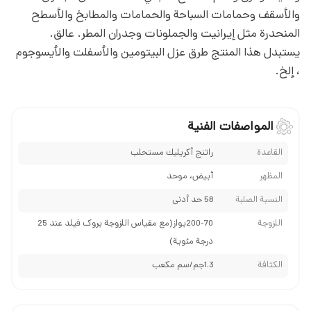
والأسقف وحمامات السباحة والحمامات والمطابخ والأسطح
المنحدرة مثل إيرانيت والجملونات وجدران المطر. عالق.
يستبدل هذا المنتج طرق عزل البيتومين والأسفلت والأيسوجوم
، إلخ.
المواصفات الفنية
القاعدة
راتنج أكريليك مستحلب
المظهر
أبیض، موحد
النسبة الصلبة
58 حد أدنی
اللزوجة
200-70بواز(مع مقياس اللزوجة بروک فیلد عند 25
درجة مئوية)
الكثافة
1.3جم/سم مكعب