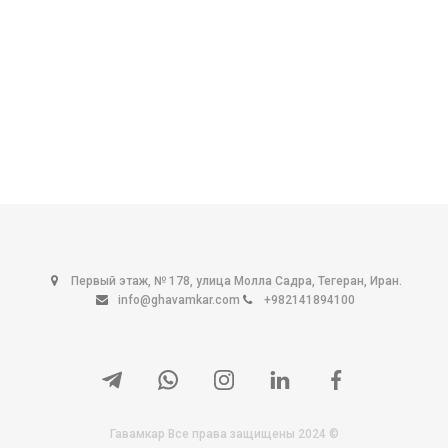
Первый этаж, № 178, улица Молла Садра, Тегеран, Иран.
info@ghavamkar.com
+982141894100
Гавамкар Все права защищены 2024 ©