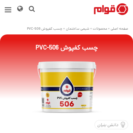
صفحه اصلی
»
محصولات
»
شیمی ساختمان
»
چسب کفپوش PVC-506
چسب کفپوش PVC-506
دانش بنیان