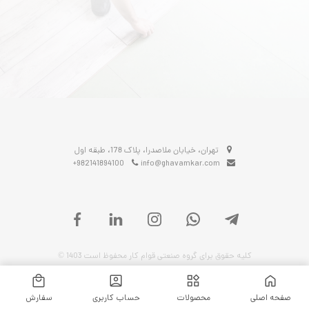
تهران، خیابان ملاصدرا، پلاک 178، طبقه اول
+982141894100
info@ghavamkar.com
کلیه حقوق برای گروه صنعتی قوام کار محفوظ است 1403 ©
Built by Karenjak
صفحه اصلی
محصولات
حساب کاربری
سفارش