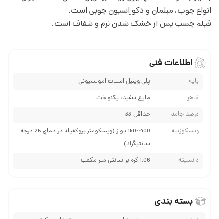
انواع چوب، مبلمان و دکوراسیون چوبی است.
فیلم چسب پس از خشک شدن نرم و شفاف است.
اطلاعات فنی
پايه
پلی وینیل استات امولسیونی
ظاهر
مایع سفید، يكنواخت
درصد جامد
حداقل 33
ويسكوزيته
400~150 پواز (ويسكومتر بروكفيلد در دماي 25 درجه
سانتیگراد)
دانسيته
1.06 گرم بر سانتي متر مكعب
بسته بندی