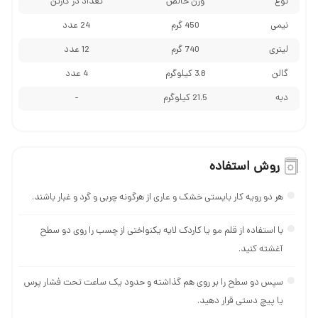
نوع
وزن خالص
تعداد در کارتن
نیمی
450 گرم
24 عدد
لیتری
740 گرم
12 عدد
گالن
3.8 کیلوگرم
4 عدد
دبه
21.5 کیلوگرم
-
روش استفاده
هر دو رویه کار بایستی خشک و عاری از هرگونه چربی و گرد و غبار باشند.
با استفاده از قلم مو یا کاردک لایه یکنواختی از چسب را روی دو سطح
آغشته کنید.
سپس دو سطح را بر روی هم گذاشته و حدود یک ساعت تحت فشار پرس
یا پیچ دستی قرار دهید.