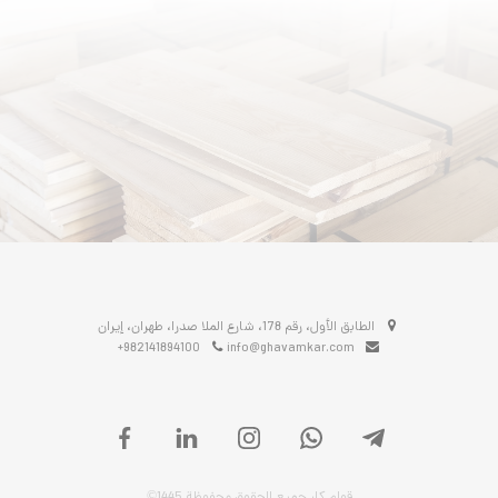
الطابق الأول، رقم 178، شارع الملا صدرا، طهران، إيران
+982141894100
info@ghavamkar.com