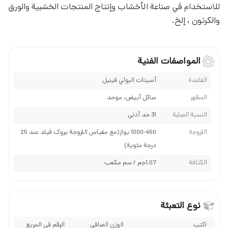
للاستخدام في صناعة الأخشاب وإنتاج المنتجات الخشبية والورق
والكرتون ، إلخ.
المواصفات الفنية
القاعدة
أسيتات البولي فينيل
المظهر
سائل أبیض، موحد
النسبة الصلبة
31 حد أدنی
اللزوجة
1000-450 بواز(مع مقياس اللزوجة بروک فیلد عند 25
درجة مئوية)
الكثافة
1.07جم / سم مكعب
نوع التعبئة
اكتب
الوزن الصافي
الرقم في المربع