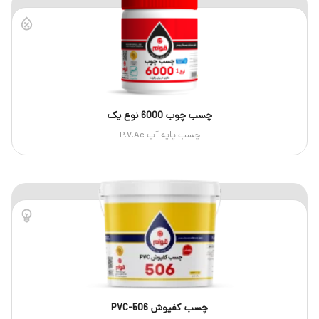
چسب چوب 6000 نوع یک
چسب پایه آب P.V.Ac
چسب کفپوش PVC-506